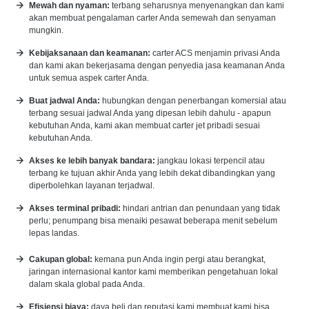
Mewah dan nyaman:
terbang seharusnya menyenangkan dan kami
akan membuat pengalaman carter Anda semewah dan senyaman
mungkin.
Kebijaksanaan dan keamanan:
carter ACS menjamin privasi Anda
dan kami akan bekerjasama dengan penyedia jasa keamanan Anda
untuk semua aspek carter Anda.
Buat jadwal Anda:
hubungkan dengan penerbangan komersial atau
terbang sesuai jadwal Anda yang dipesan lebih dahulu - apapun
kebutuhan Anda, kami akan membuat carter jet pribadi sesuai
kebutuhan Anda.
Akses ke lebih banyak bandara:
jangkau lokasi terpencil atau
terbang ke tujuan akhir Anda yang lebih dekat dibandingkan yang
diperbolehkan layanan terjadwal.
Akses terminal pribadi:
hindari antrian dan penundaan yang tidak
perlu; penumpang bisa menaiki pesawat beberapa menit sebelum
lepas landas.
Cakupan global:
kemana pun Anda ingin pergi atau berangkat,
jaringan internasional kantor kami memberikan pengetahuan lokal
dalam skala global pada Anda.
Efisiensi biaya:
daya beli dan reputasi kami membuat kami bisa